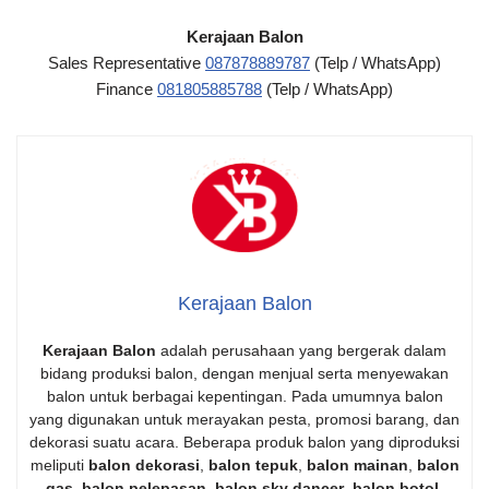
Kerajaan Balon
Sales Representative
087878889787
(Telp / WhatsApp)
Finance
081805885788
(Telp / WhatsApp)
Kerajaan Balon
Kerajaan Balon
adalah perusahaan yang bergerak dalam
bidang produksi balon, dengan menjual serta menyewakan
balon untuk berbagai kepentingan. Pada umumnya balon
yang digunakan untuk merayakan pesta, promosi barang, dan
dekorasi suatu acara. Beberapa produk balon yang diproduksi
meliputi
balon dekorasi
,
balon tepuk
,
balon mainan
,
balon
gas
,
balon pelepasan
,
balon sky dancer
,
balon botol
,