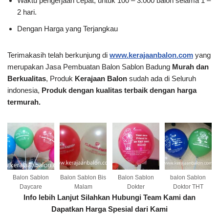
Waktu pengerjaan cepat, untuk 100 – 3.000 balon selama 1 –
2 hari.
Dengan Harga yang Terjangkau
Terimakasih telah berkunjung di
www.kerajaanbalon.com
yang
merupakan Jasa Pembuatan Balon Sablon Badung
Murah dan
Berkualitas
, Produk
Kerajaan Balon
sudah ada di Seluruh
indonesia,
Produk dengan kualitas terbaik dengan harga
termurah.
Balon Sablon
Balon Sablon Bis
Balon Sablon
balon Sablon
Daycare
Malam
Dokter
Doktor THT
Info lebih Lanjut Silahkan Hubungi Team Kami dan
Dapatkan Harga Spesial dari Kami