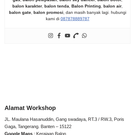
balon karakter
,
balon tenda
,
Balon Printing
,
balon air
,
balon gate
,
balon promosi
, dan masih banyak lagi. hubungi
kami di
087878889787
Alamat Workshop
JL. Maulana Hasanuddin, Gang swadaya, RT.3 / RW.3, Poris
Gaga, Tangerang. Banten – 15122
Google Maps
:
Kerajaan Balon