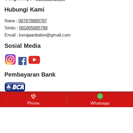
Hubungi Kami
Nana :
087878889787
Sindu :
081805885788
Email : kerajaanbalon@gmail.com
Sosial Media
Pembayaran Bank
Neve
| Diberdayakan oleh
WordPress
Phone
Whatsapp