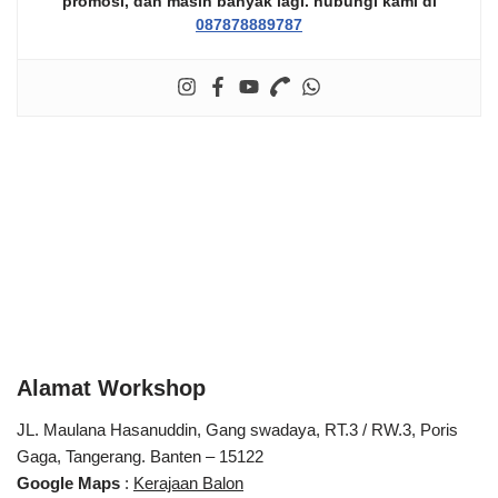
promosi
, dan masih banyak lagi. hubungi kami di
087878889787
Alamat Workshop
JL. Maulana Hasanuddin, Gang swadaya, RT.3 / RW.3, Poris
Gaga, Tangerang. Banten – 15122
Google Maps
:
Kerajaan Balon