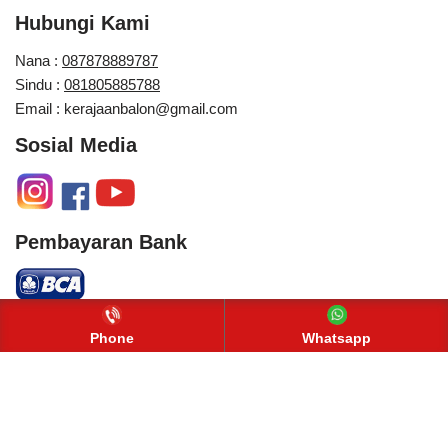
Hubungi Kami
Nana :
087878889787
Sindu :
081805885788
Email : kerajaanbalon@gmail.com
Sosial Media
Pembayaran Bank
Neve
| Diberdayakan oleh
WordPress
Phone
Whatsapp