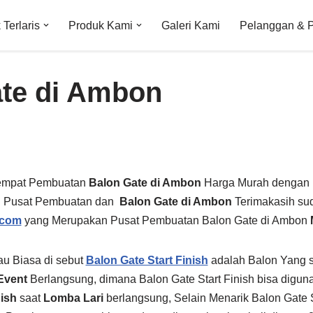
Terlaris
Produk Kami
Galeri Kami
Pelanggan & 
te di Ambon
empat Pembuatan
Balon Gate di Ambon
Harga Murah dengan 
 Pusat Pembuatan dan
Balon Gate di Ambon
Terimakasih su
.com
yang Merupakan Pusat Pembuatan Balon Gate di Ambon
au Biasa di sebut
Balon Gate Start Finish
adalah Balon Yang s
Event
Berlangsung, dimana Balon Gate Start Finish bisa digu
nish
saat
Lomba Lari
berlangsung, Selain Menarik Balon Gate S