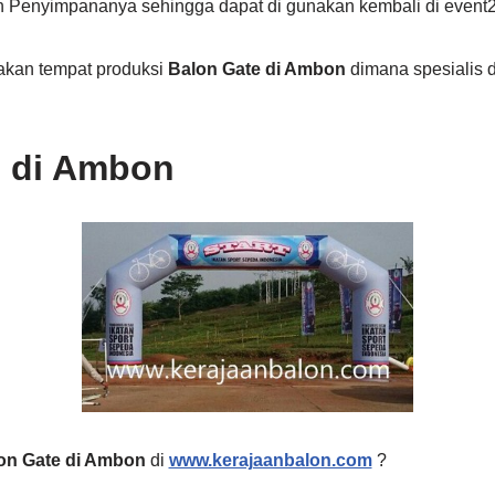
Penyimpananya sehingga dapat di gunakan kembali di event2
kan tempat produksi
Balon Gate di Ambon
dimana spesialis 
e di Ambon
on Gate di Ambon
di
www.kerajaanbalon.com
?