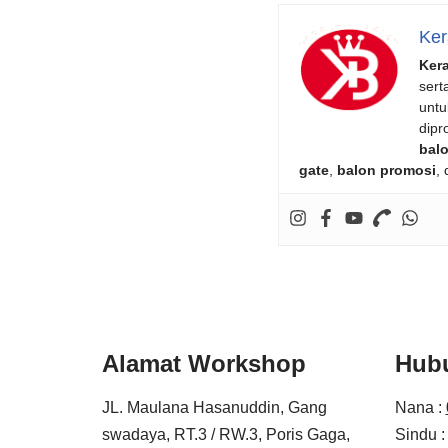
Ker
Ker
sert
untu
dipr
balo
gate
,
balon promosi
,
Alamat Workshop
Hub
JL. Maulana Hasanuddin, Gang
Nana :
swadaya, RT.3 / RW.3, Poris Gaga,
Sindu 