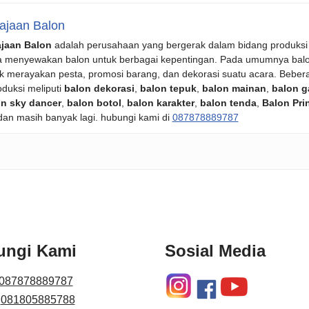
ajaan Balon
ajaan Balon
adalah perusahaan yang bergerak dalam bidang produksi
a menyewakan balon untuk berbagai kepentingan. Pada umumnya bal
k merayakan pesta, promosi barang, dan dekorasi suatu acara. Beber
oduksi meliputi
balon dekorasi
,
balon tepuk
,
balon mainan
,
balon g
n sky dancer
,
balon botol
,
balon karakter
,
balon tenda
,
Balon Pri
 dan masih banyak lagi. hubungi kami di
087878889787
ungi Kami
Sosial Media
087878889787
:
081805885788