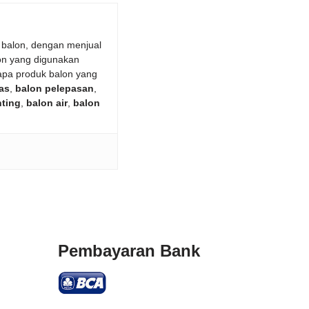
 balon, dengan menjual
on yang digunakan
apa produk balon yang
as
,
balon pelepasan
,
nting
,
balon air
,
balon
Pembayaran Bank