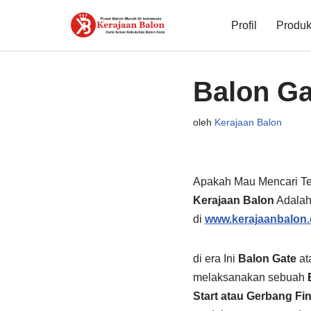
Profil
Produk 
Lompat
ke
konten
Balon Ga
oleh
Kerajaan Balon
Apakah Mau Mencari T
Kerajaan Balon
Adalah
di
www.kerajaanbalon
di era Ini
Balon Gate
at
melaksanakan sebuah
Start atau Gerbang Fi