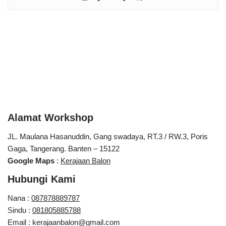
Alamat Workshop
JL. Maulana Hasanuddin, Gang swadaya, RT.3 / RW.3, Poris
Gaga, Tangerang. Banten – 15122
Google Maps
:
Kerajaan Balon
Hubungi Kami
Nana :
087878889787
Sindu :
081805885788
Email : kerajaanbalon@gmail.com