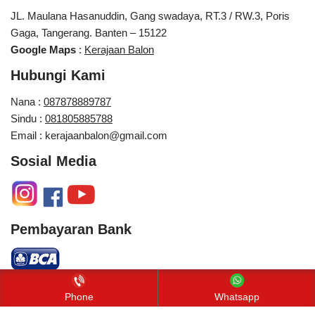
JL. Maulana Hasanuddin, Gang swadaya, RT.3 / RW.3, Poris
Gaga, Tangerang. Banten – 15122
Google Maps
:
Kerajaan Balon
Hubungi Kami
Nana :
087878889787
Sindu :
081805885788
Email : kerajaanbalon@gmail.com
Sosial Media
Pembayaran Bank
Neve
| Diberdayakan oleh
WordPress
Phone
Whatsapp