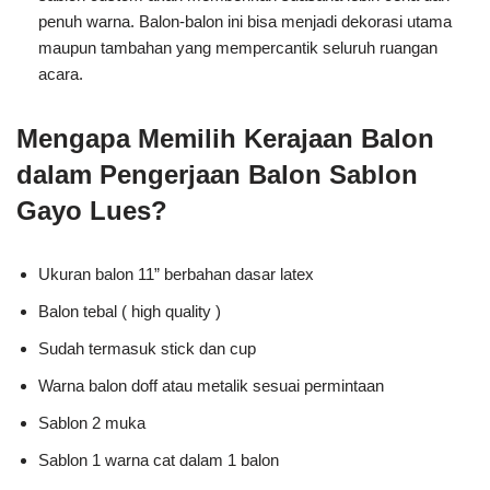
penuh warna. Balon-balon ini bisa menjadi dekorasi utama
maupun tambahan yang mempercantik seluruh ruangan
acara.
Mengapa Memilih Kerajaan Balon
dalam Pengerjaan Balon Sablon
Gayo Lues?
Ukuran balon 11” berbahan dasar latex
Balon tebal ( high quality )
Sudah termasuk stick dan cup
Warna balon doff atau metalik sesuai permintaan
Sablon 2 muka
Sablon 1 warna cat dalam 1 balon