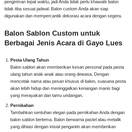
pengiriman tepat waktu, jadi Anda tidak perlu khawatir balon
tidak tiba sesuai jadwal. Balon custom Anda akan siap
digunakan dan mempercantik dekorasi acara dengan segera.
Balon Sablon Custom untuk
Berbagai Jenis Acara di Gayo Lues
Pesta Ulang Tahun
Balon sablon akan memberikan kesan personal pada pesta
ulang tahun anak-anak atau orang dewasa. Dengan
mencetak nama atau pesan khusus di balon, suasana pesta
akan lebih hidup dan meninggalkan kenangan manis bagi
yang merayakan dan tamu undangan.
Pernikahan
Tambahkan sentuhan elegan pada pernikahan Anda dengan
balon sablon bertema. Balon berwarna pastel atau metalik
yang dihiasi dengan inisial pengantin akan memberikan