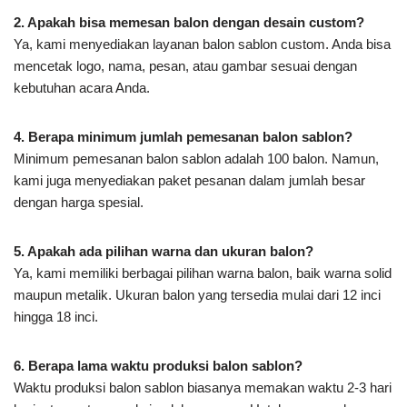
2. Apakah bisa memesan balon dengan desain custom?
Ya, kami menyediakan layanan balon sablon custom. Anda bisa
mencetak logo, nama, pesan, atau gambar sesuai dengan
kebutuhan acara Anda.
4. Berapa minimum jumlah pemesanan balon sablon?
Minimum pemesanan balon sablon adalah 100 balon. Namun,
kami juga menyediakan paket pesanan dalam jumlah besar
dengan harga spesial.
5. Apakah ada pilihan warna dan ukuran balon?
Ya, kami memiliki berbagai pilihan warna balon, baik warna solid
maupun metalik. Ukuran balon yang tersedia mulai dari 12 inci
hingga 18 inci.
6. Berapa lama waktu produksi balon sablon?
Waktu produksi balon sablon biasanya memakan waktu 2-3 hari