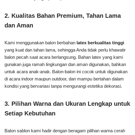
2. Kualitas Bahan Premium, Tahan Lama
dan Aman
Kami menggunakan balon berbahan
latex berkualitas tinggi
yang kuat dan tahan lama, sehingga Anda tidak perlu khawatir
balon pecah saat acara berlangsung. Bahan latex yang kami
gunakan juga ramah lingkungan dan aman digunakan, bahkan
untuk acara anak-anak. Balon-balon ini cocok untuk digunakan
di acara indoor maupun outdoor, dan mampu bertahan dalam
kondisi yang bervariasi tanpa mengurangi estetika dekorasi.
3. Pilihan Warna dan Ukuran Lengkap untuk
Setiap Kebutuhan
Balon sablon kami hadir dengan beragam pilihan warna cerah