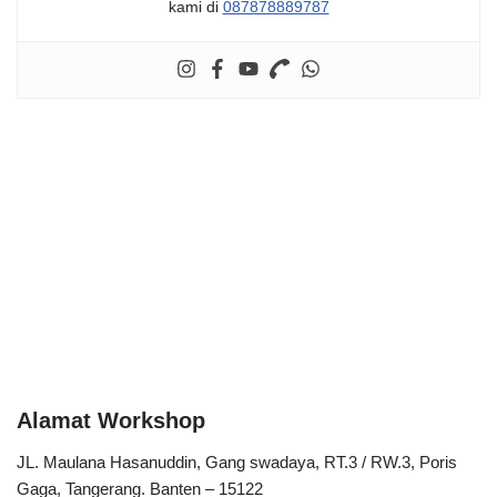
kami di
087878889787
Alamat Workshop
JL. Maulana Hasanuddin, Gang swadaya, RT.3 / RW.3, Poris
Gaga, Tangerang. Banten – 15122