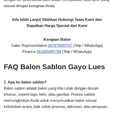
sesuai dengan keinginan Anda.
Info lebih Lanjut Silahkan Hubungi Team Kami dan
Dapatkan Harga Spesial dari Kami
Kerajaan Balon
Sales Representative
087878889787
(Telp / WhatsApp)
Finance
081805885788
(Telp / WhatsApp)
FAQ Balon Sablon
Gayo Lues
1. Apa itu balon sablon?
Balon sablon adalah balon yang kita cetak dengan desain
khusus, seperti logo, teks, atau gambar. Proses sablon
memungkinkan Anda untuk menyesuaikan balon sesuai
kebutuhan acara, baik untuk promosi, dekorasi, atau perayaan.