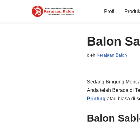
Profil
Produk 
Lompat
ke
konten
Balon Sa
oleh
Kerajaan Balon
Sedang Bingung Menca
Anda telah Berada di T
Printing
atau biasa di 
Balon Sab