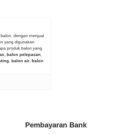
 balon, dengan menjual
on yang digunakan
apa produk balon yang
as
,
balon pelepasan
,
nting
,
balon air
,
balon
Pembayaran Bank