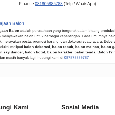
Finance
081805885788
(Telp / WhatsApp)
ajaan Balon
ajaan Balon
adalah perusahaan yang bergerak dalam bidang produksi
a menyewakan balon untuk berbagai kepentingan. Pada umumnya bal
k merayakan pesta, promosi barang, dan dekorasi suatu acara. Beber
oduksi meliputi
balon dekorasi
,
balon tepuk
,
balon mainan
,
balon g
n sky dancer
,
balon botol
,
balon karakter
,
balon tenda
,
Balon Pri
 dan masih banyak lagi. hubungi kami di
087878889787
ungi Kami
Sosial Media