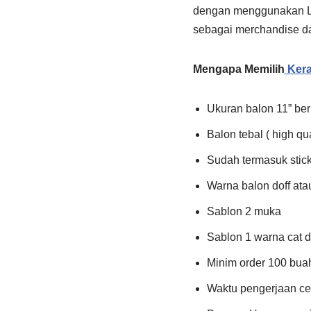
dengan menggunakan Log
sebagai merchandise d
Mengapa Memilih
Kera
Ukuran balon 11” ber
Balon tebal ( high qua
Sudah termasuk stic
Warna balon doff ata
Sablon 2 muka
Sablon 1 warna cat 
Minim order 100 bua
Waktu pengerjaan cep