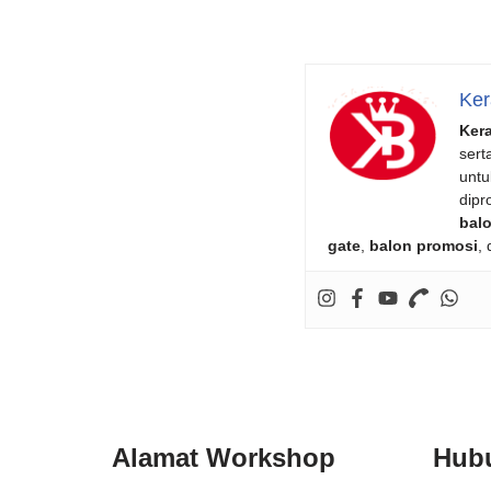
Ker
Ker
sert
untu
dipr
balo
gate
,
balon promosi
,
Alamat Workshop
Hub