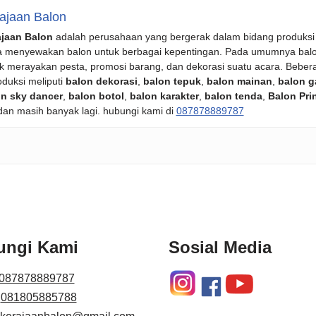
ajaan Balon
ajaan Balon
adalah perusahaan yang bergerak dalam bidang produksi
a menyewakan balon untuk berbagai kepentingan. Pada umumnya bal
k merayakan pesta, promosi barang, dan dekorasi suatu acara. Beber
oduksi meliputi
balon dekorasi
,
balon tepuk
,
balon mainan
,
balon g
n sky dancer
,
balon botol
,
balon karakter
,
balon tenda
,
Balon Pri
 dan masih banyak lagi. hubungi kami di
087878889787
ungi Kami
Sosial Media
087878889787
:
081805885788