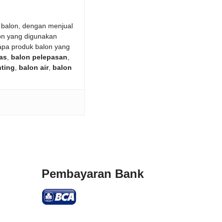
 balon, dengan menjual
on yang digunakan
apa produk balon yang
as
,
balon pelepasan
,
nting
,
balon air
,
balon
Pembayaran Bank