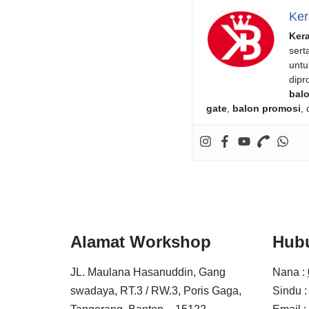
Ker
Ker
sert
untu
dipr
balo
gate
,
balon promosi
,
Alamat Workshop
Hub
JL. Maulana Hasanuddin, Gang
Nana :
swadaya, RT.3 / RW.3, Poris Gaga,
Sindu 