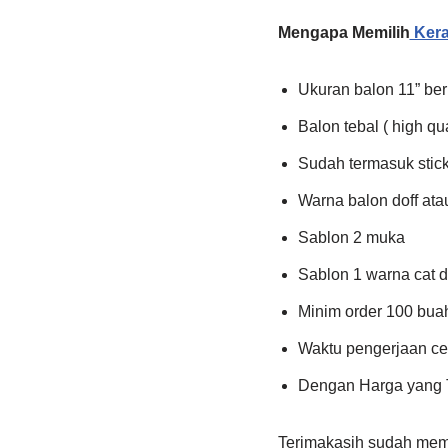
Mengapa Memilih
Kera
Ukuran balon 11” ber
Balon tebal ( high qua
Sudah termasuk stic
Warna balon doff ata
Sablon 2 muka
Sablon 1 warna cat 
Minim order 100 bua
Waktu pengerjaan cep
Dengan Harga yang 
Terimakasih sudah me