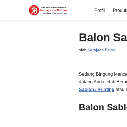
Profil
Produk 
Lompat
ke
konten
Balon S
oleh
Kerajaan Balon
Sedang Bingung Menca
datang Anda telah Bera
Sablon / Printing
atau 
Balon Sab