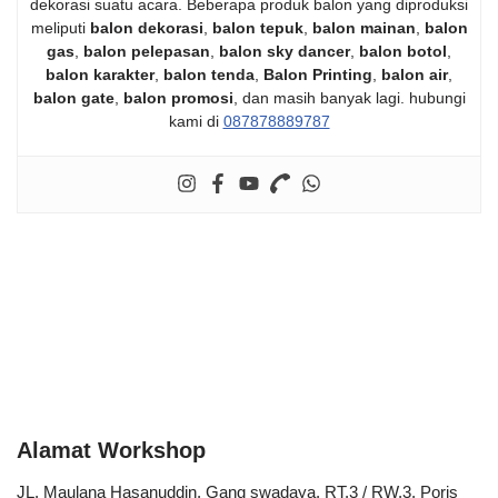
dekorasi suatu acara. Beberapa produk balon yang diproduksi
meliputi
balon dekorasi
,
balon tepuk
,
balon mainan
,
balon
gas
,
balon pelepasan
,
balon sky dancer
,
balon botol
,
balon karakter
,
balon tenda
,
Balon Printing
,
balon air
,
balon gate
,
balon promosi
, dan masih banyak lagi. hubungi
kami di
087878889787
Alamat Workshop
JL. Maulana Hasanuddin, Gang swadaya, RT.3 / RW.3, Poris