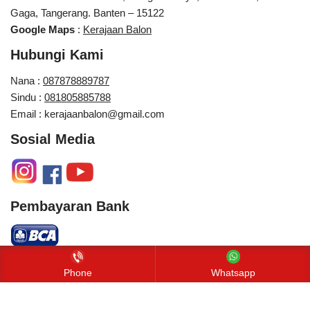
Gaga, Tangerang. Banten – 15122
Google Maps
:
Kerajaan Balon
Hubungi Kami
Nana :
087878889787
Sindu :
081805885788
Email : kerajaanbalon@gmail.com
Sosial Media
Pembayaran Bank
Neve
| Diberdayakan oleh
WordPress
Phone
Whatsapp