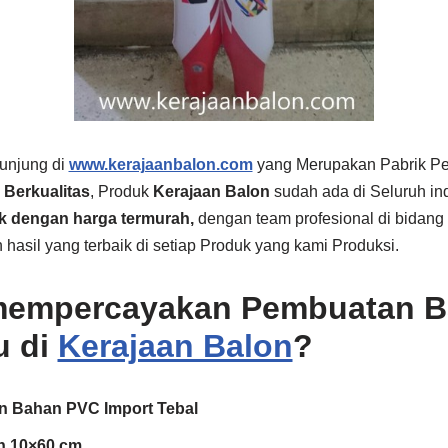
unjung di
www.kerajaanbalon.com
yang Merupakan Pabrik P
Berkualitas
, Produk
Kerajaan Balon
sudah ada di Seluruh in
ik dengan harga termurah,
dengan team profesional di bidang
hasil yang terbaik di setiap Produk yang kami Produksi.
empercayakan Pembuatan B
u di
Kerajaan Balon
?
n Bahan PVC Import Tebal
n 10×60 cm