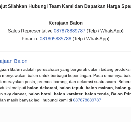
anjut Silahkan Hubungi Team Kami dan Dapatkan Harga Spes
Kerajaan Balon
Sales Representative
087878889787
(Telp / WhatsApp)
Finance
081805885788
(Telp / WhatsApp)
ajaan Balon
ajaan Balon
adalah perusahaan yang bergerak dalam bidang produksi
a menyewakan balon untuk berbagai kepentingan. Pada umumnya bal
k merayakan pesta, promosi barang, dan dekorasi suatu acara. Beber
oduksi meliputi
balon dekorasi
,
balon tepuk
,
balon mainan
,
balon g
n sky dancer
,
balon botol
,
balon karakter
,
balon tenda
,
Balon Pri
 dan masih banyak lagi. hubungi kami di
087878889787