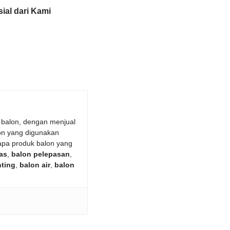
ial dari Kami
 balon, dengan menjual
on yang digunakan
apa produk balon yang
as
,
balon pelepasan
,
nting
,
balon air
,
balon