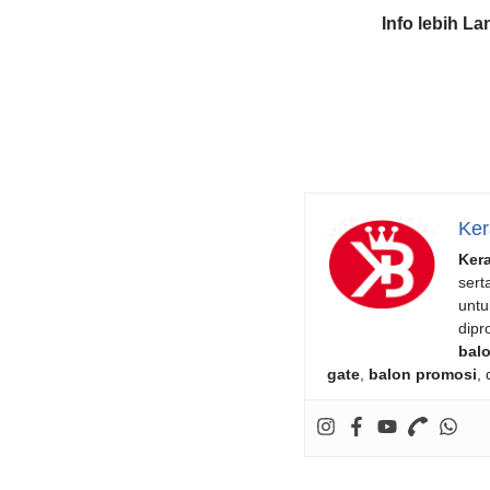
Info lebih L
Ker
Ker
sert
untu
dipr
balo
gate
,
balon promosi
,