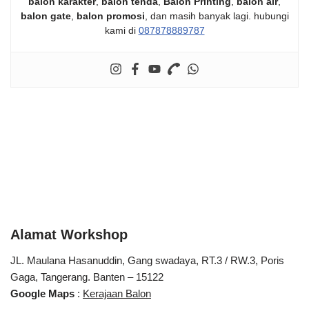
balon karakter
,
balon tenda
,
Balon Printing
,
balon air
,
balon gate
,
balon promosi
, dan masih banyak lagi. hubungi
kami di
087878889787
Alamat Workshop
JL. Maulana Hasanuddin, Gang swadaya, RT.3 / RW.3, Poris
Gaga, Tangerang. Banten – 15122
Google Maps
:
Kerajaan Balon